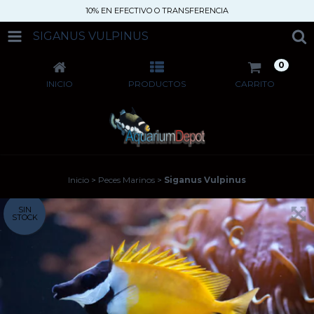
10% EN EFECTIVO O TRANSFERENCIA
SIGANUS VULPINUS
0
INICIO
PRODUCTOS
CARRITO
Inicio
>
Peces Marinos
>
Siganus Vulpinus
SIN
STOCK