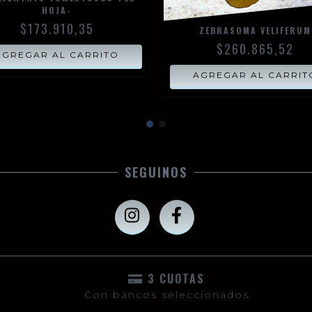
HOJA-
$173.910,35
ZEBRASOMA VELIFERUM
$260.865,52
SEGUINOS
3 CUOTAS
Con bancos seleccionados