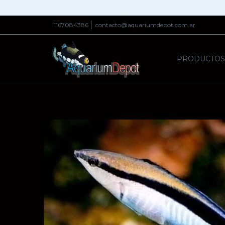
1167084386
contacto@aquariumdepot.com.ar
PRODUCTO