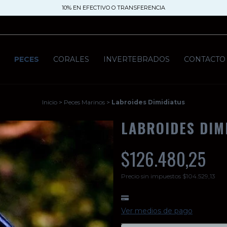
10% EN EFECTIVO O TRANSFERENCIA
S
PECES
CORALES
INVERTEBRADOS
CONTACTO
Inicio
>
Peces Marinos
>
Labroides Dimidiatus
LABROIDES DIM
$126.480,25
Precio sin impuestos
$104.529,13
Ver medios de pago