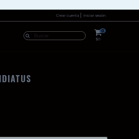
Crear cuenta
Iniciar sesión
0
$0
IDIATUS