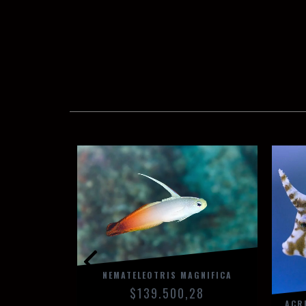
EPATUS
NEMATELEOTRIS MAGNIFICA
45
$139.500,28
ACR