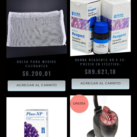
HANNA REAGENTS KH X 25-
BOLSA PARA MEDIOS
PRECIO EN EFECTIVO-
FILTRANTES
$89.621,18
$6.200,01
OFERTA