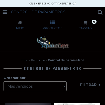
10% EN EFECTIVO O TRANSFERENCIA
CONTROL DE PARÁMETROS
0
INICIO
PRODUCTOS
CARRITO
Inicio
>
Productos
>
Control de parámetros
CONTROL DE PARÁMETROS
Ordenar por
FILTRAR