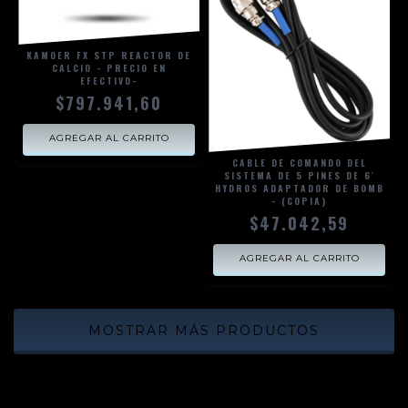
KAMOER FX STP REACTOR DE
CALCIO - PRECIO EN
EFECTIVO-
$797.941,60
CABLE DE COMANDO DEL
SISTEMA DE 5 PINES DE 6′
HYDROS ADAPTADOR DE BOMB
- (COPIA)
$47.042,59
MOSTRAR MÁS PRODUCTOS