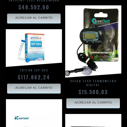
SALIFERT TEST ALCALINIDAD
$48.592,60
AGREGAR AL CARRITO
TRITON ICP-OES
$117.862,24
OCEAN TECH TERMOMETRO
DIGITAL
AGREGAR AL CARRITO
$15.500,03