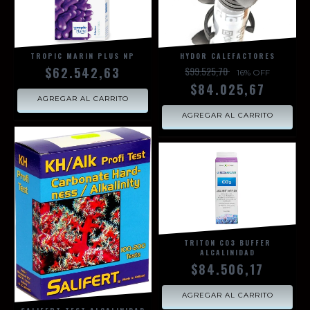
HYDOR CALEFACTORES
TROPIC MARIN PLUS NP
$99.525,70
$62.542,63
16
% OFF
$84.025,67
AGREGAR AL CARRITO
AGREGAR AL CARRITO
TRITON CO3 BUFFER
ALCALINIDAD
$84.506,17