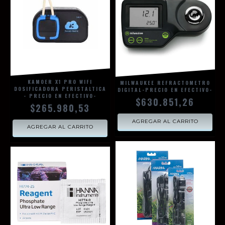
KAMOER X1 PRO WIFI
MILWAUKEE REFRACTOMETRO
DOSIFICADORA PERISTALTICA
DIGITAL-PRECIO EN EFECTIVO-
- PRECIO EN EFECTIVO-
$630.851,26
$265.980,53