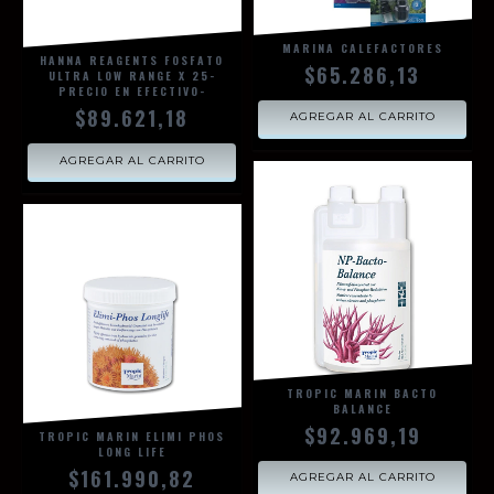
MARINA CALEFACTORES
HANNA REAGENTS FOSFATO
$65.286,13
ULTRA LOW RANGE X 25-
PRECIO EN EFECTIVO-
$89.621,18
AGREGAR AL CARRITO
TROPIC MARIN BACTO
BALANCE
$92.969,19
TROPIC MARIN ELIMI PHOS
LONG LIFE
$161.990,82
AGREGAR AL CARRITO