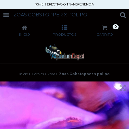
10% EN EFECTIVO O TRANSFERENCIA
ZOAS GOBSTOPPER X POLIPO
0
INICIO
PRODUCTOS
CARRITO
Inicio
>
Corales
>
Zoas
>
Zoas Gobstopper x polipo