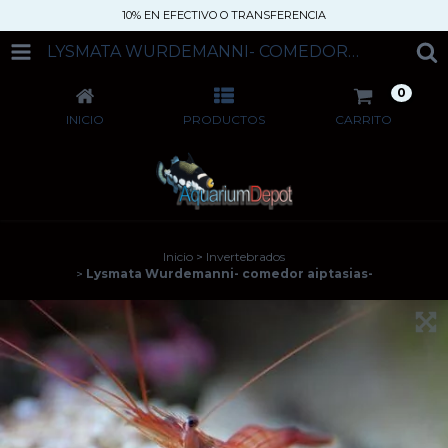
10% EN EFECTIVO O TRANSFERENCIA
LYSMATA WURDEMANNI- COMEDOR AIPTASIAS-
0
INICIO
PRODUCTOS
CARRITO
Inicio
>
Invertebrados
>
Lysmata Wurdemanni- comedor aiptasias-