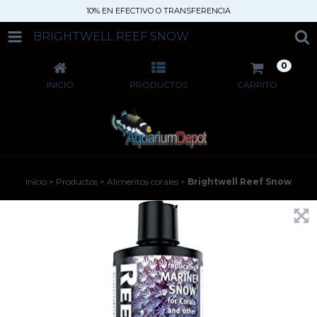
10% EN EFECTIVO O TRANSFERENCIA
BRIGHTWELL REEF SNOW
0
INICIO
PRODUCTOS
CARRITO
Inicio
>
Productos
>
Alimentos corales
>
Brightwell Reef Snow