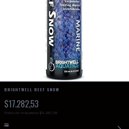
BRIGHTWELL REEF SNOW
$17.282,53
Precio sin impuestos
$14.283,08