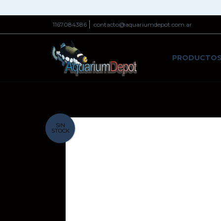
1167084386
contacto@aquariumdepot.com.ar
PRODUCTO
SIN
STOCK