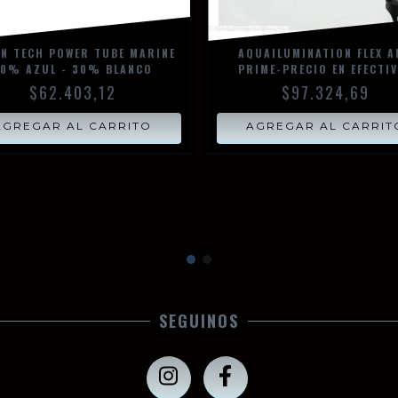
N TECH POWER TUBE MARINE
AQUAILUMINATION FLEX 
0% AZUL - 30% BLANCO
PRIME-PRECIO EN EFECTI
$62.403,12
$97.324,69
AGREGAR AL CARRITO
AGREGAR AL CARRIT
SEGUINOS