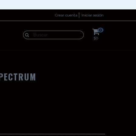
Crear cuenta
Iniciar sesión
0
O
$0
SPECTRUM