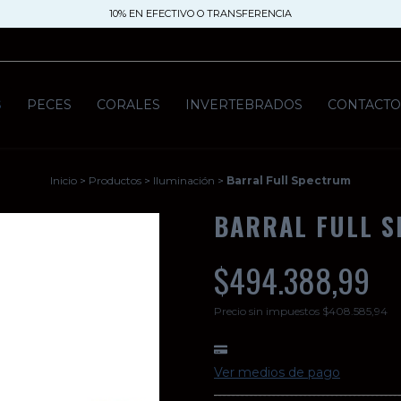
10% EN EFECTIVO O TRANSFERENCIA
S
PECES
CORALES
INVERTEBRADOS
CONTACT
Inicio
>
Productos
>
Iluminación
>
Barral Full Spectrum
BARRAL FULL 
$494.388,99
Precio sin impuestos
$408.585,94
Ver medios de pago