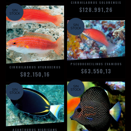
CIRRHILABRUS SOLORENSIS
$128.991,26
SIN
STOCK
SIN
STOCK
PSEUDOCHEILINUS EVANIDUS
CIRRHILABRUS HYGROXERUS
$63.550,13
$82.150,16
SIN
SIN
STOCK
STOCK
ACANTHURUS NIGRICANS