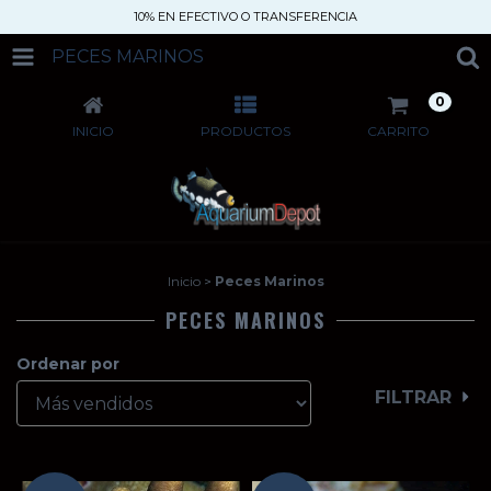
10% EN EFECTIVO O TRANSFERENCIA
PECES MARINOS
0
INICIO
PRODUCTOS
CARRITO
Inicio
>
Peces Marinos
PECES MARINOS
Ordenar por
FILTRAR