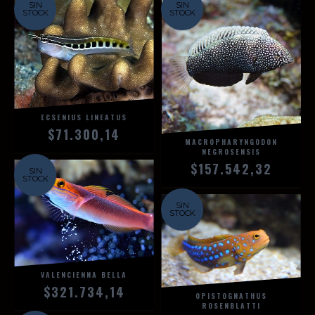
SIN
SIN
STOCK
STOCK
ECSENIUS LINEATUS
$71.300,14
MACROPHARYNGODON
NEGROSENSIS
$157.542,32
SIN
STOCK
SIN
STOCK
VALENCIENNA BELLA
$321.734,14
OPISTOGNATHUS
ROSENBLATTI