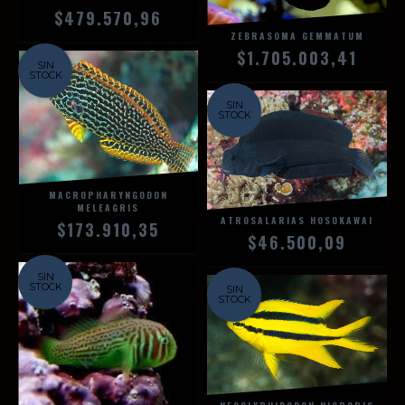
$479.570,96
ZEBRASOMA GEMMATUM
$1.705.003,41
SIN
STOCK
SIN
STOCK
MACROPHARYNGODON
MELEAGRIS
ATROSALARIAS HOSOKAWAI
$173.910,35
$46.500,09
SIN
STOCK
SIN
STOCK