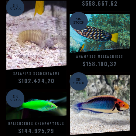
$558.667,62
SIN
STOCK
SIN
STOCK
ANAMPSES MELEAGRIDES
$158.100,32
SALARIAS SEGMENTATUS
$102.424,20
SIN
STOCK
SIN
STOCK
HALICHOERES CHLOROPTERUS
$144.925,29