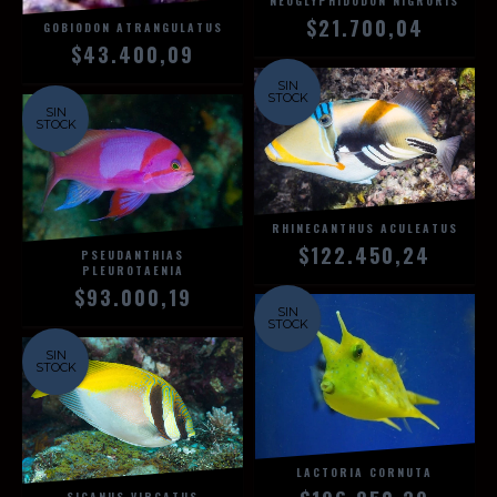
NEOGLYPHIDODON NIGRORIS
$21.700,04
GOBIODON ATRANGULATUS
$43.400,09
SIN
STOCK
SIN
STOCK
RHINECANTHUS ACULEATUS
$122.450,24
PSEUDANTHIAS
PLEUROTAENIA
$93.000,19
SIN
STOCK
SIN
STOCK
LACTORIA CORNUTA
SIGANUS VIRGATUS